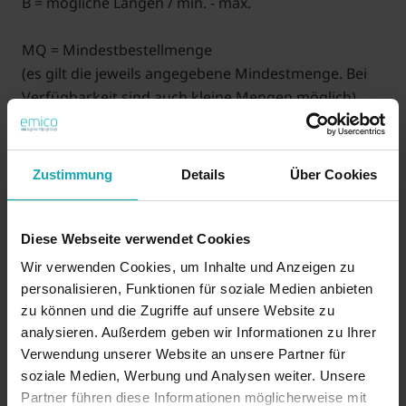
B = mögliche Längen / min. - max.
MQ = Mindestbestellmenge
(es gilt die jeweils angegebene Mindestmenge. Bei
Verfügbarkeit sind auch kleine Mengen möglich)
XXX (B) = Länge in mm (Preise auf Anfrage) Beispiel:
Ø 10,0 Länge 10,0 = 1610100-010
Zustimmung
Details
Über Cookies
35 JAHRE emico: Sichern Sie sich mind. 3,5 % Rabatt! (Der
Rabatt wird automatisch abgezogen)
Diese Webseite verwendet Cookies
Wir verwenden Cookies, um Inhalte und Anzeigen zu
Auf Anfrage
personalisieren, Funktionen für soziale Medien anbieten
zu können und die Zugriffe auf unsere Website zu
analysieren. Außerdem geben wir Informationen zu Ihrer
Verwendung unserer Website an unsere Partner für
Preis anfragen
Muster
soziale Medien, Werbung und Analysen weiter. Unsere
anfragen
Partner führen diese Informationen möglicherweise mit