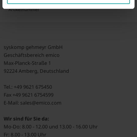
alte
1610016-XXX
Artikelnummer
syskomp gehmeyr GmbH
Geschäftsbereich emico
Max-Planck-Straße 1
92224 Amberg, Deutschland
Tel.: +49 9621 675450
Fax +49 9621 6754599
E-Mail: sales@emico.com
Wir sind für Sie da:
Mo-Do: 8.00 - 12.00 und 13.00 - 16.00 Uhr
Fr: 8.00 - 13.00 Uhr