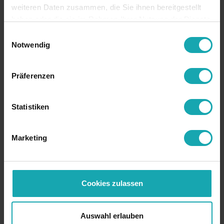
weiteren Daten zusammen, die Sie ihnen bereitgestellt
haben oder die sie im Rahmen Ihrer Nutzung der Dienste
gesammelt haben.
Einwilligungsauswahl
Notwendig
Basis
Technische Spezifikation
Präferenzen
Zeichnungsdaten
Statistiken
Downloads
Farbe
nach Wunsch
Marketing
Material
PVC
RoHS
RoHS-konform
Cookies zulassen
Ursprungsland
Deutschland
Zolltarifnummer
39042200
Auswahl erlauben