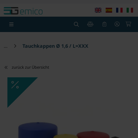
Springe zu Hauptinhalt
Springe zum Header
Springe zum F
0
0
Tauchkappen Ø 1,6 / L=XXX
zurück zur Übersicht