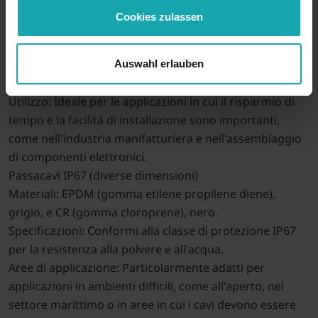
costruzione di elettrodomestici.
Cookies zulassen
Passacavi a montaggio rapido (diverse dimensioni)
Materiale: PVC (cloruro di polivinile), nero
Proprietà: Consente un'installazione rapida e senza
Auswahl erlauben
attrezzi.
Utilizzo: Ideale per le applicazioni in cui il risparmio di
tempo e la facilità di installazione sono importanti,
come nell'industria manifatturiera e nell'assemblaggio
di componenti elettronici.
Passacavi IP67 (diverse dimensioni)
Materiali: EPDM (gomma etilene propilene diene),
grigio, e CR (gomma cloroprene), nero.
Specificazioni: Conformi alla classe di protezione IP67
per la resistenza alla polvere e all'acqua.
Aree di applicazione: Particolarmente adatti per
applicazioni in ambienti difficili, come all'aperto, nel
settore marittimo o in aree in cui i cavi devono essere