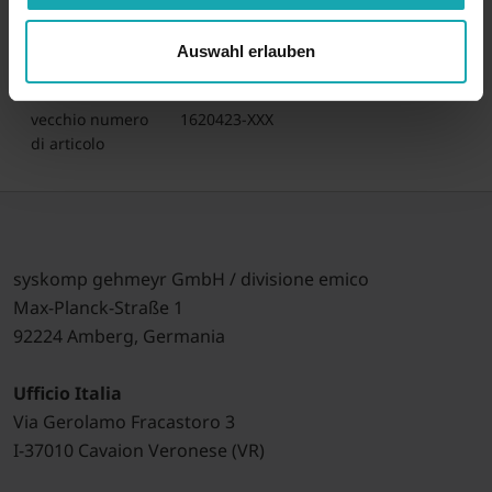
numero di tariffa
39042200
doganale
Auswahl erlauben
paese d'origine
Germania
vecchio numero
1620423-XXX
di articolo
syskomp gehmeyr GmbH / divisione emico
Max-Planck-Straße 1
92224 Amberg, Germania
Ufficio Italia
Via Gerolamo Fracastoro 3
I-37010 Cavaion Veronese (VR)