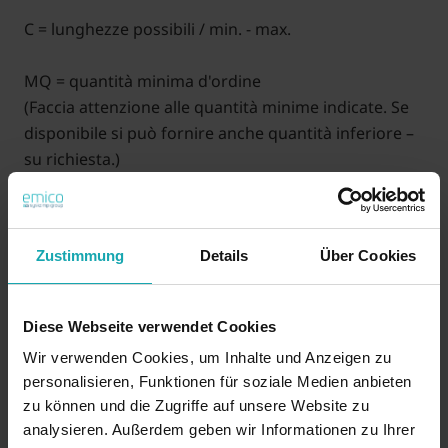
C = lunghezze possibili / min. - max.
MQ = quantità minima d'ordine
(Faccia attenzione alle quantità minime indicate. Se
disponibile si può fornire anche quantità inferiore –
su richiesta.)
XXX (C) = lunghezza in mm (prezzi su richiesta)
Esempio: 2 x 20 lunghezza 10,0 = 1620220-010
Zustimmung
Details
Über Cookies
35 ANNI di emico: Ottieni uno sconto di almeno il 3,5 %!
(Lo sconto verrà applicato automaticamente)
Diese Webseite verwendet Cookies
Wir verwenden Cookies, um Inhalte und Anzeigen zu
personalisieren, Funktionen für soziale Medien anbieten
Su richiesta
zu können und die Zugriffe auf unsere Website zu
analysieren. Außerdem geben wir Informationen zu Ihrer