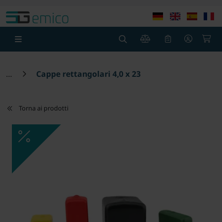
theme.modern::menu.screen_reader.skip_to_content
theme
0
0
Cappe rettangolari 4,0 x 23
Torna ai prodotti