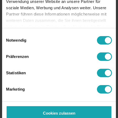
Verwendung unserer Website an unsere Partner für
Chiedere prezzo
soziale Medien, Werbung und Analysen weiter. Unsere
Chiedere
Partner führen diese Informationen möglicherweise mit
campioni
weiteren Daten zusammen, die Sie ihnen bereitgestellt
haben oder die sie im Rahmen Ihrer Nutzung der Dienste
gesammelt haben.
Einwilligungsauswahl
Notwendig
Dati di base
Präferenzen
Specifica tecnica
Dati di disegno
Statistiken
Download
Marketing
RoHS
conforme RoHS
colore
come richiesto
materiale
PVC
Cookies zulassen