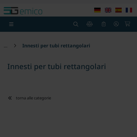
theme.modern::menu.screen_reader.skip_to_content
theme
0
0
Innesti per tubi rettangolari
Innesti per tubi rettangolari
torna alle categorie
Loading...