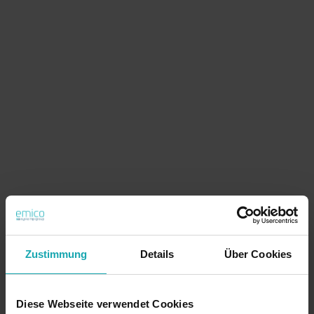
Filtro
Zustimmung
Details
Über Cookies
Connettore per tubi rettangolari: la
soluzione perfetta per le
Diese Webseite verwendet Cookies