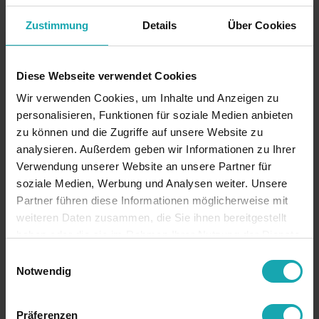
della tecnologia di connessione industriale. Questi
componenti specializzati combinano un'efficienza di
Zustimmung
Details
Über Cookies
assemblaggio ottimale con un'elevata resistenza
meccanica. Il loro design consente connessioni di
componenti durevoli e affidabili in un'ampia gamma di
Diese Webseite verwendet Cookies
applicazioni industriali.
Wir verwenden Cookies, um Inhalte und Anzeigen zu
Specifiche tecniche
personalisieren, Funktionen für soziale Medien anbieten
Materiale
zu können und die Zugriffe auf unsere Website zu
analysieren. Außerdem geben wir Informationen zu Ihrer
I nostri inserti sono realizzati in poliammide (PA) che ha
Verwendung unserer Website an unsere Partner für
le seguenti proprietà del materiale:
soziale Medien, Werbung und Analysen weiter. Unsere
Elevata resistenza meccanica
Partner führen diese Informationen möglicherweise mit
Resistenza alla temperatura
weiteren Daten zusammen, die Sie ihnen bereitgestellt
Resistenza chimica
haben oder die sie im Rahmen Ihrer Nutzung der Dienste
Proprietà di isolamento elettrico
gesammelt haben.
Einwilligungsauswahl
Queste proprietà del materiale rendono gli inserti ideali
Notwendig
per applicazioni con requisiti di isolamento elettrico e
resistenza chimica.
Präferenzen