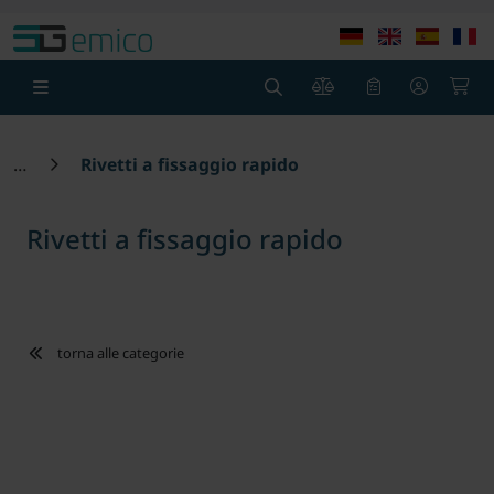
theme.modern::menu.screen_reader.skip_to_content
theme
0
0
Rivetti a fissaggio rapido
Rivetti a fissaggio rapido
torna alle categorie
Loading...