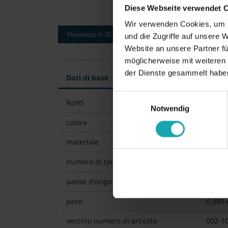
Diese Webseite verwendet 
Wir verwenden Cookies, um I
Visualizza in 3D
und die Zugriffe auf unsere 
Website an unsere Partner fü
möglicherweise mit weiteren
der Dienste gesammelt habe
Dati di base
Specifica tecnica
Dati di 
Einwilligungsauswahl
RoHS
confo
Notwendig
colore
nero
materiale
PA rin
numero di tariffa doganale
39269
paese d'origine
Germa
peso
0,999 
vecchio numero di articolo
002-10