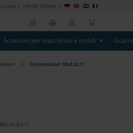
n::menu.screen_reader.skip_to_footer
theme.modern::men
|
|
hi siamo
+39 045 7235605
0
0
Accessori per macchinari e mobili
Guarni
ziatori
Distanziatori 10x3,2x11
 002-10-3,2-11