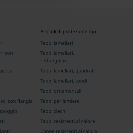
Articoli di protezione top
ri
Tappi lamellari
ri con
Tappi lamellari,
rettangolari
lastica
Tappi lamellari, quadrati
Tappi lamellari, tondi
Tappi ornamentali
isci con flangia
Tappi per lamiere
appoggio
Tappi ciechi
ati
Tappi resistenti al calore
lanti
Cappe resistenti al calore