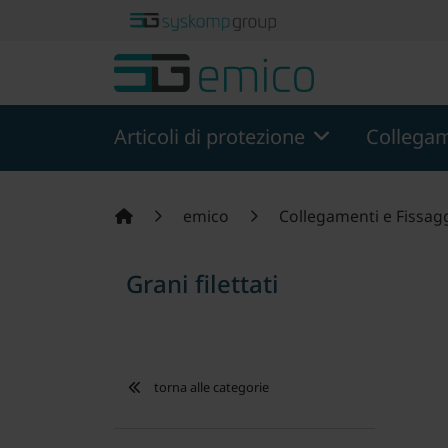
theme.modern::menu.screen_reader.skip_to_content
theme
Articoli di protezione
Collegam
emico
Collegamenti e Fissag
Grani filettati
torna alle categorie