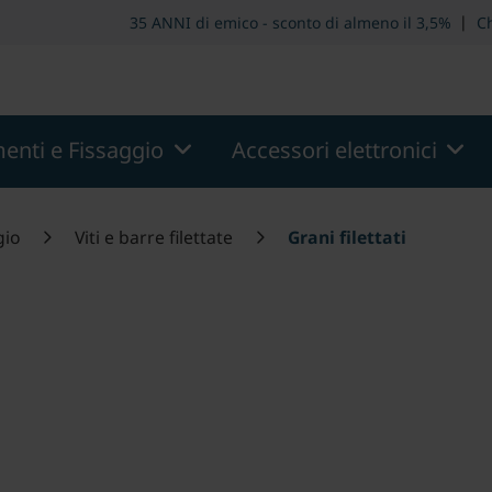
.modern::menu.screen_reader.skip_to_header
theme.moder
|
35 ANNI di emico - sconto di almeno il 3,5%
C
enti e Fissaggio
Accessori elettronici
gio
Viti e barre filettate
Grani filettati