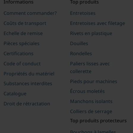
Informations
Top produits
Comment commander?
Entretoises
Coûts de transport
Entretoises avec filetage
Echelle de remise
Rivets en plastique
Pièces spéciales
Douilles
Certifications
Rondelles
Code of conduct
Paliers lisses avec
collerette
Propriétés du matériel
Pieds pour machines
Substances interdites
Écrous moletés
Catalogue
Manchons isolants
Droit de rétractation
Colliers de serrage
Top produits protecteurs
Bouchons à lamelles