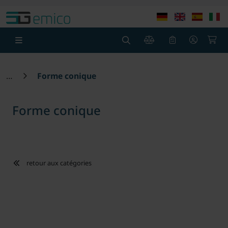
theme.modern::menu.screen_reader.skip_to_content
theme
0
0
Forme conique
Forme conique
retour aux catégories