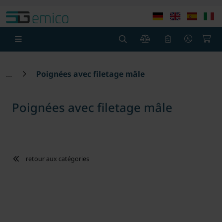
theme.modern::menu.screen_reader.skip_to_content
theme
0
0
Poignées avec filetage mâle
Poignées avec filetage mâle
retour aux catégories
Loading...