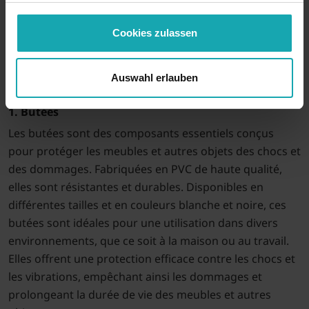
Les
amortisseurs
jouent un rôle crucial dans la
protection des meubles et des équipements contre les
Cookies zulassen
chocs et l’usure. emico propose une gamme étendue
d’amortisseurs, fabriqués dans divers matériaux et
formes, pour répondre aux besoins spécifiques de
Auswahl erlauben
chaque application.
1. Butées
Les butées sont des composants essentiels conçus
pour protéger les meubles et autres objets des chocs et
des dommages. Fabriquées en PVC de haute qualité,
elles sont résistantes et durables. Disponibles en
différentes tailles et en couleurs blanche et noire, ces
butées sont idéales pour une utilisation dans divers
environnements, que ce soit à la maison ou au travail.
Elles offrent une protection efficace contre les chocs et
les vibrations, empêchant ainsi les dommages et
prolongeant la durée de vie des meubles et autres