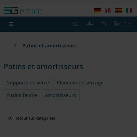
theme.modern::menu.screen_reader.skip_to_content
theme
0
0
Patins et amortisseurs
Patins et amortisseurs
Supports de verre
Planeurs de serrage
Patins feutre
Amortisseurs
retour aux catégories