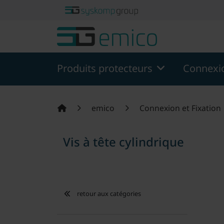
theme.modern::menu.screen_reader.skip_to_content
theme
Produits protecteurs
Connexio
emico
Connexion et Fixation
Vis à tête cylindrique
retour aux catégories