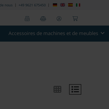
n::menu.screen_reader.skip_to_footer
theme.modern::men
|
|
 de nous
+49 9621 675450
0
0
Accessoires de machines et de meubles