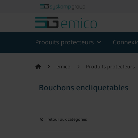
theme.modern::menu.screen_reader.skip_to_content
theme
Produits protecteurs
Connexio
emico
Produits protecteurs
Bouchons encliquetables
retour aux catégories