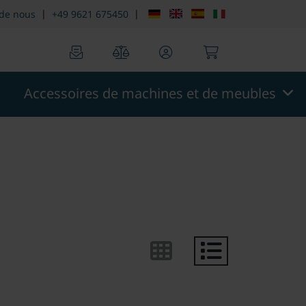
n::menu.screen_reader.skip_to_footer
theme.modern::men
|
|
 de nous
+49 9621 675450
0
0
Accessoires de machines et de meubles