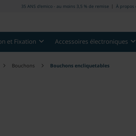
.modern::menu.screen_reader.skip_to_header
theme.moder
|
35 ANS d'emico - au moins 3,5 % de remise
À propos
n et Fixation
Accessoires électroniques
Bouchons
Bouchons encliquetables