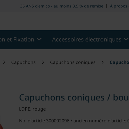
.modern::menu.screen_reader.skip_to_header
theme.moder
|
35 ANS d'emico - au moins 3,5 % de remise
À propos
n et Fixation
Accessoires électroniques
Capuchons
Capuchons coniques
Capuchon
Capuchons coniques / bou
LDPE, rouge
No. d'article 300002096 / ancien numéro d'article: