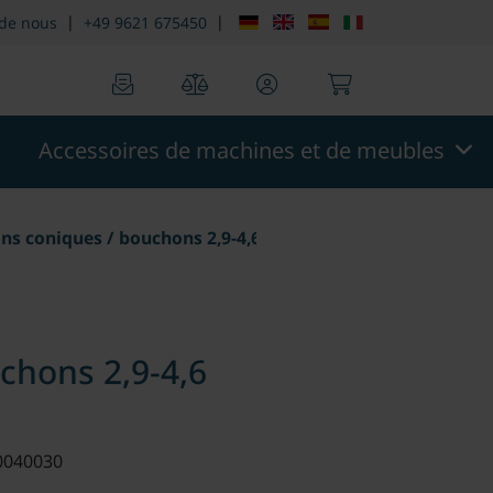
n::menu.screen_reader.skip_to_footer
theme.modern::men
|
|
 de nous
+49 9621 675450
0
0
Accessoires de machines et de meubles
s coniques / bouchons 2,9-4,6
chons 2,9-4,6
 0040030