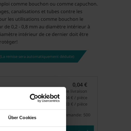
 d'emploi comme bouchon ou comme capuchon.
ages, canalisations et tubes contre les
Pour les utilisations comme bouchon le
r de 0,2 - 0,8 mm au diamètre intérieur à
iamètre intérieur de ce dernier doit être
rotéger!
! (La remise sera automatiquement déduite)
0,04 €
hors TVA et frais de livraison
de 500
0,04 € / pièce
de 1000
0,03 € / pièce
Quantité minimum de commande: 500
Über Cookies