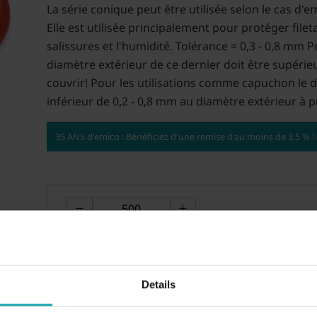
La série conique peut être utilisée selon le cas
Elle est utilisée principalement pour protéger filet
salissures et l'humidité. Tolérance = 0,3 - 0,8 mm 
diamètre extérieur de ce dernier doit être supérieu
couvrir! Pour les utilisations comme capuchon le d
inférieur de 0,2 - 0,8 mm au diamètre extérieur à p
35 ANS d'emico : Bénéficiez d'une remise d'au moins de 3,5 % 
Details