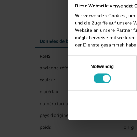
Diese Webseite verwendet 
Wir verwenden Cookies, um I
und die Zugriffe auf unsere 
Website an unsere Partner fü
möglicherweise mit weiteren
Données de base
Spécification technique
der Dienste gesammelt habe
RoHS
RoHS-
Einwilligungsauswahl
Notwendig
ancienne référence
00400
couleur
rouge
matériau
LDPE
numéro tarifaire
39269
pays d'origine
Grand
poids
0,1 g