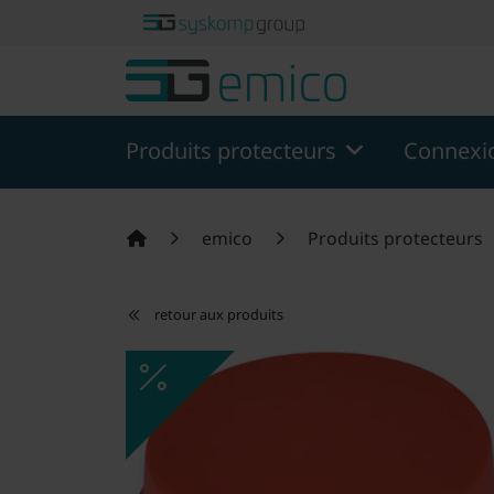
theme.modern::menu.screen_reader.skip_to_content
theme
Produits protecteurs
Connexio
emico
Produits protecteurs
retour aux produits