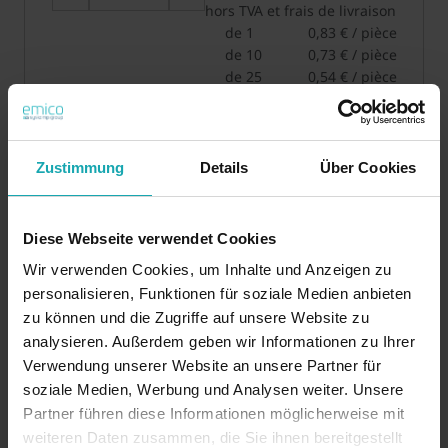
hors TVA et frais de livraison
de 1
0,83 € / pièce
de 10
0,73 € / pièce
de 25
0,54 € / pièce
de 50
0,36 € / pièce
de 100
0,28 € / pièce
de 1000
0,24 € / pièce
Zustimmung
Details
Über Cookies
Quantité minimum de commande: 1
Ajouter au panier
Diese Webseite verwendet Cookies
Wir verwenden Cookies, um Inhalte und Anzeigen zu
personalisieren, Funktionen für soziale Medien anbieten
zu können und die Zugriffe auf unsere Website zu
analysieren. Außerdem geben wir Informationen zu Ihrer
Verwendung unserer Website an unsere Partner für
Données de base
soziale Medien, Werbung und Analysen weiter. Unsere
Spécification technique
Partner führen diese Informationen möglicherweise mit
weiteren Daten zusammen, die Sie ihnen bereitgestellt