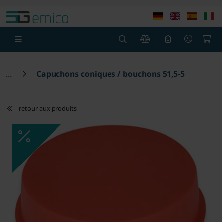
theme.modern::menu.screen_reader.skip_to_content
theme
0
0
Capuchons coniques / bouchons 51,5-54,1
retour aux produits