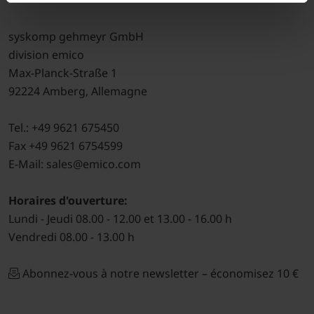
syskomp gehmeyr GmbH
division emico
Max-Planck-Straße 1
92224 Amberg, Allemagne
Tel.: +49 9621 675450
Fax +49 9621 6754599
E-Mail: sales@emico.com
Horaires d'ouverture:
Lundi - Jeudi 08.00 - 12.00 et 13.00 - 16.00 h
Vendredi 08.00 - 13.00 h
Abonnez-vous à notre newsletter – économisez 10 €