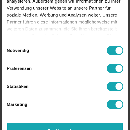
analysieren. Außerdem geben wir Informationen zu Ihrer
Verwendung unserer Website an unsere Partner für
soziale Medien, Werbung und Analysen weiter. Unsere
Demander prix
Demander
Partner führen diese Informationen möglicherweise mit
échantillons
weiteren Daten zusammen, die Sie ihnen bereitgestellt
haben oder die sie im Rahmen Ihrer Nutzung der Dienste
gesammelt haben.
Einwilligungsauswahl
Notwendig
Données de base
Präferenzen
Spécification technique
Données de dessin
Statistiken
Téléchargements
Marketing
RoHS
RoHS-conforme
ancienne
1610540-XXX
référence