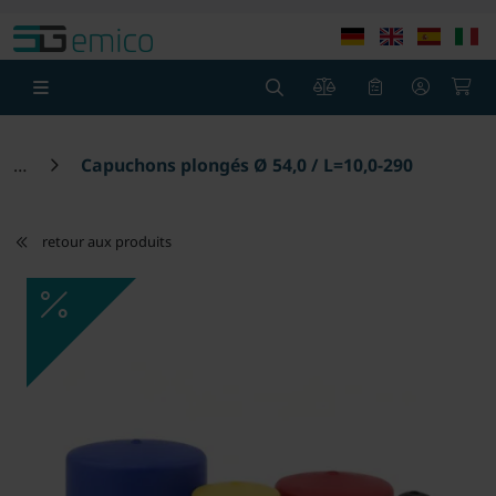
theme.modern::menu.screen_reader.skip_to_content
theme
0
0
Capuchons plongés Ø 54,0 / L=10,0-290,0
retour aux produits