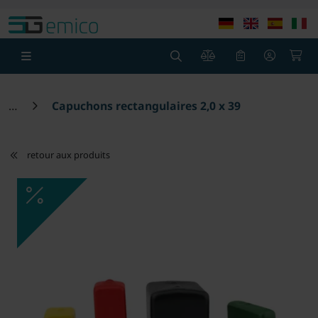
theme.modern::menu.screen_reader.skip_to_content
theme
0
0
Capuchons rectangulaires 2,0 x 39
retour aux produits