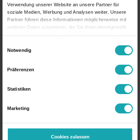
Verwendung unserer Website an unsere Partner für
soziale Medien, Werbung und Analysen weiter. Unsere
Demander prix
Demander
Partner führen diese Informationen möglicherweise mit
échantillons
weiteren Daten zusammen, die Sie ihnen bereitgestellt
haben oder die sie im Rahmen Ihrer Nutzung der Dienste
gesammelt haben.
Einwilligungsauswahl
Notwendig
Données de base
Präferenzen
Spécification technique
Données de dessin
Statistiken
Téléchargements
Marketing
RoHS
RoHS-conforme
ancienne
1620239-XXX
référence
Cookies zulassen