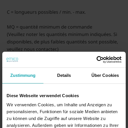
C = longueurs possibles / min. - max.
MQ = quantité minimum de commande
(Veuillez noter les quantités minimum indiquées. Si
disponibles, de plus faibles quantités sont possible,
veuillez nous contacter.)
XXX (C) = longueur en mm (prix sur demande)
Exemple: 2 x 20 longueur 10,0 = 1620220-010
Zustimmung
Details
Über Cookies
35 ANS d'emico : Bénéficiez d'une remise d'au moins de
3,5 % ! (La remise sera automatiquement déduite)
Diese Webseite verwendet Cookies
Wir verwenden Cookies, um Inhalte und Anzeigen zu
personalisieren, Funktionen für soziale Medien anbieten
Sur demande
zu können und die Zugriffe auf unsere Website zu
analysieren. Außerdem geben wir Informationen zu Ihrer