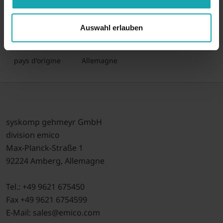
couleur
à la demande
matériau
PVC
Auswahl erlauben
numéro tarifaire
39042200
pays d'origine
Allemagne
syskomp gehmeyr GmbH
division emico
Max-Planck-Straße 1
92224 Amberg, Allemagne
Tel.: +49 9621 675450
Fax +49 9621 6754599
E-Mail: sales@emico.com