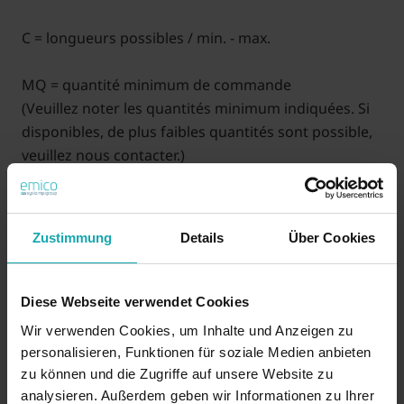
C = longueurs possibles / min. - max.
MQ = quantité minimum de commande
(Veuillez noter les quantités minimum indiquées. Si
disponibles, de plus faibles quantités sont possible,
veuillez nous contacter.)
XXX (C) = longueur en mm (prix sur demande)
Exemple: 2 x 20 longueur 10,0 = 1620220-010
Zustimmung
Details
Über Cookies
35 ANS d'emico : Bénéficiez d'une remise d'au moins de
3,5 % ! (La remise sera automatiquement déduite)
Diese Webseite verwendet Cookies
Wir verwenden Cookies, um Inhalte und Anzeigen zu
personalisieren, Funktionen für soziale Medien anbieten
Sur demande
zu können und die Zugriffe auf unsere Website zu
analysieren. Außerdem geben wir Informationen zu Ihrer