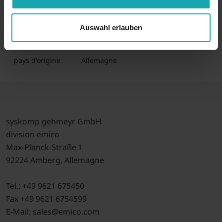
couleur
à la demande
matériau
PVC
Auswahl erlauben
numéro tarifaire
39042200
pays d'origine
Allemagne
syskomp gehmeyr GmbH
division emico
Max-Planck-Straße 1
92224 Amberg, Allemagne
Tel.: +49 9621 675450
Fax +49 9621 6754599
E-Mail: sales@emico.com