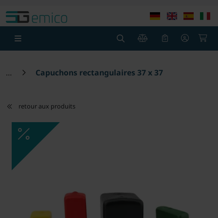
theme.modern::menu.screen_reader.skip_to_content
theme
0
0
Capuchons rectangulaires 37 x 37
retour aux produits