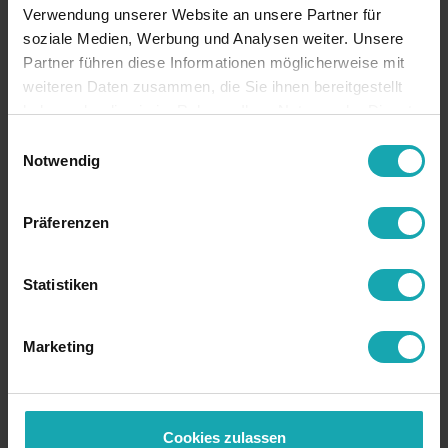
Verwendung unserer Website an unsere Partner für
soziale Medien, Werbung und Analysen weiter. Unsere
Demander prix
Demander
Partner führen diese Informationen möglicherweise mit
échantillons
weiteren Daten zusammen, die Sie ihnen bereitgestellt
haben oder die sie im Rahmen Ihrer Nutzung der Dienste
gesammelt haben.
Einwilligungsauswahl
Notwendig
Données de base
Präferenzen
Spécification technique
Données de dessin
Statistiken
Téléchargements
Marketing
RoHS
RoHS-conforme
ancienne
1623737-XXX
référence
Cookies zulassen