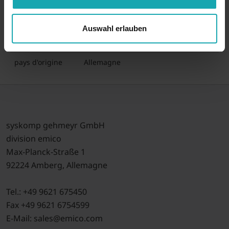
couleur
à la demande
matériau
PVC
Auswahl erlauben
numéro tarifaire
39042200
pays d'origine
Allemagne
syskomp gehmeyr GmbH
division emico
Max-Planck-Straße 1
92224 Amberg, Allemagne
Tel.: +49 9621 675450
Fax +49 9621 6754599
E-Mail: sales@emico.com