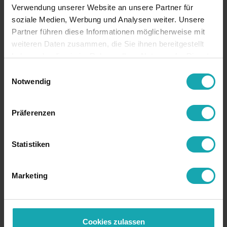
Verwendung unserer Website an unsere Partner für
soziale Medien, Werbung und Analysen weiter. Unsere
Demander prix
Demander
Partner führen diese Informationen möglicherweise mit
échantillons
weiteren Daten zusammen, die Sie ihnen bereitgestellt
haben oder die sie im Rahmen Ihrer Nutzung der Dienste
gesammelt haben.
Einwilligungsauswahl
Notwendig
Données de base
Präferenzen
Spécification technique
Données de dessin
Statistiken
Téléchargements
Marketing
RoHS
RoHS-conforme
ancienne
1620418-XXX
référence
Cookies zulassen