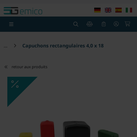
theme.modern::menu.screen_reader.skip_to_content
theme
0
0
Capuchons rectangulaires 4,0 x 18
retour aux produits