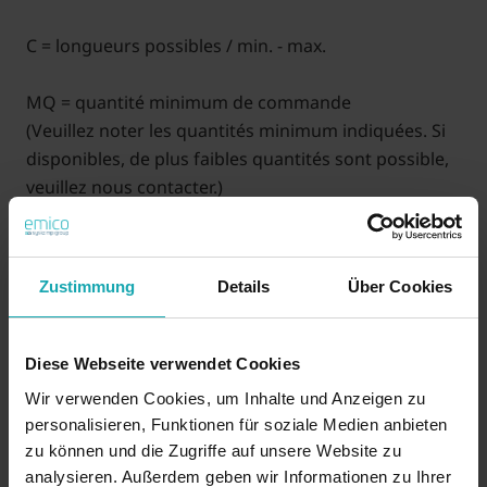
C = longueurs possibles / min. - max.
MQ = quantité minimum de commande
(Veuillez noter les quantités minimum indiquées. Si
disponibles, de plus faibles quantités sont possible,
veuillez nous contacter.)
XXX (C) = longueur en mm (prix sur demande)
Exemple: 2 x 20 longueur 10,0 = 1620220-010
Zustimmung
Details
Über Cookies
35 ANS d'emico : Bénéficiez d'une remise d'au moins de
3,5 % ! (La remise sera automatiquement déduite)
Diese Webseite verwendet Cookies
Wir verwenden Cookies, um Inhalte und Anzeigen zu
personalisieren, Funktionen für soziale Medien anbieten
Sur demande
zu können und die Zugriffe auf unsere Website zu
analysieren. Außerdem geben wir Informationen zu Ihrer