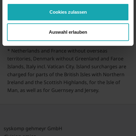
Cookies zulassen
Greece
EUR 25.90
Auswahl erlauben
Norway
EUR 32.50
* Netherlands and France without overseas
territories, Denmark without Greenland and Faroe
Islands, Italy incl. Vatican City. Island surcharges are
charged for parts of the British Isles with Northern
Ireland and the Scottish Highlands, for the Isle of
Man, as well as for Guernsey and Jersey.
syskomp gehmeyr GmbH