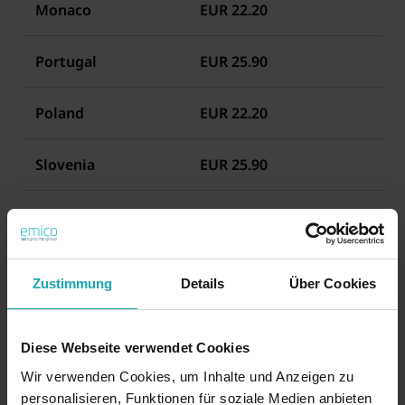
Monaco
EUR 22.20
Portugal
EUR 25.90
Poland
EUR 22.20
Slovenia
EUR 25.90
Hungary
EUR 25.90
Slovakia
EUR 25.90
Zustimmung
Details
Über Cookies
Ireland
EUR 25.90
Diese Webseite verwendet Cookies
Spain
EUR 25.90
Wir verwenden Cookies, um Inhalte und Anzeigen zu
personalisieren, Funktionen für soziale Medien anbieten