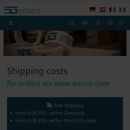
Skip to main content
Skip to page header
Skip to page foot
0
0
Shipping costs
for orders via www.emico.com
Free Shipping
from EUR 100.- within Germany
from EUR 250.- within the EU/Europe