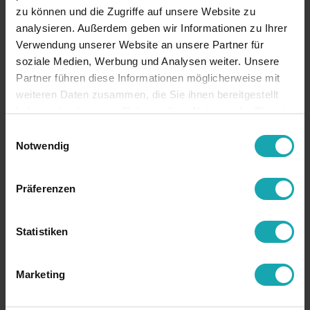
zu können und die Zugriffe auf unsere Website zu
Sweden
EUR 25.90
analysieren. Außerdem geben wir Informationen zu Ihrer
Verwendung unserer Website an unsere Partner für
Finland
EUR 25.90
soziale Medien, Werbung und Analysen weiter. Unsere
Partner führen diese Informationen möglicherweise mit
Estonia
EUR 25.90
weiteren Daten zusammen, die Sie ihnen bereitgestellt
haben oder die sie im Rahmen Ihrer Nutzung der Dienste
gesammelt haben.
Latvia
EUR 25.90
Einwilligungsauswahl
Notwendig
Lithuania
EUR 25.90
Präferenzen
Switzerland /
EUR 32.50
Liechtenstein
Statistiken
Bulgaria
EUR 25.90
Marketing
Romania
EUR 25.90