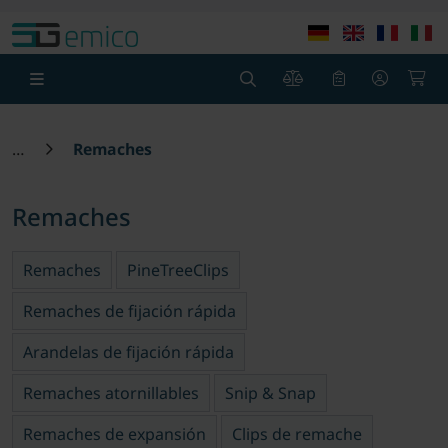
Ir al contenido principal
Saltar a la cabecera de la página
Sa
0
0
Remaches
Remaches
Remaches
PineTreeClips
Remaches de fijación rápida
Arandelas de fijación rápida
Remaches atornillables
Snip & Snap
Remaches de expansión
Clips de remache