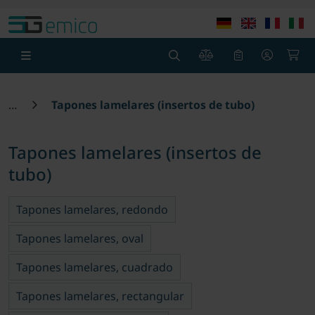
Ir al contenido principal
Saltar a la cabecera de la página
Sa
0
0
Tapones lamelares (insertos de tubo)
Tapones lamelares (insertos de
tubo)
Tapones lamelares, redondo
Tapones lamelares, oval
Tapones lamelares, cuadrado
Tapones lamelares, rectangular