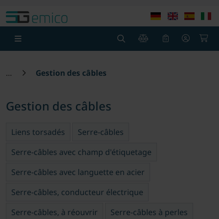
theme.modern::menu.screen_reader.skip_to_content
theme
0
0
Gestion des câbles
Gestion des câbles
Liens torsadés
Serre-câbles
Serre-câbles avec champ d'étiquetage
Serre-câbles avec languette en acier
Serre-câbles, conducteur électrique
Serre-câbles, à réouvrir
Serre-câbles à perles