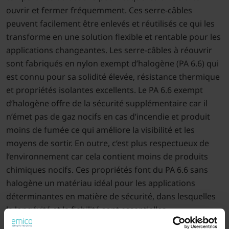
ouvrir et fermer fréquemment. Ces serre-câbles
peuvent facilement être enlevés et réutilisés ce qui les
transforme en une solution flexible et rentable pour les
applications changeantes. Les serre-câbles à réouvrir
sont fabriqués en nylon exempt d’halogène (PA 6.6) qui
est connu pour sa solidité élevée, résistance thermique
et propriétés isolantes excellents. Le PA 6.6 exempt
d’halogène offre de la sécurité supplémentaire car il
n’émet pas de gaz nocifs en cas d’incendie et produit
moins de fumée ce qui améliore la visibilité et les
moyens de sortir. En outre, c‘est plus respectueux de
l’environnement car cela contient moins de produits
chimiques nocifs. Ces propriétés font du PA 6.6 sans
halogène un matériau idéal pour les applications
déterminantes en matière de sécurité, dans lesquelles
la longévité et la fiabilité sont essentielles.