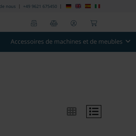
n::menu.screen_reader.skip_to_footer
theme.modern::men
|
|
 de nous
+49 9621 675450
0
0
Accessoires de machines et de meubles