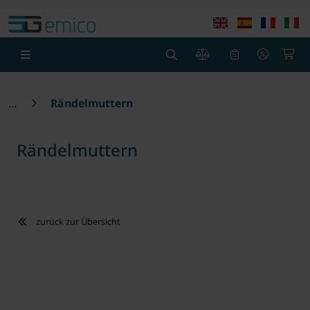
Springe zu Hauptinhalt
Springe zum Header
Springe zum F
0
0
Rändelmuttern
Rändelmuttern
zurück zur Übersicht