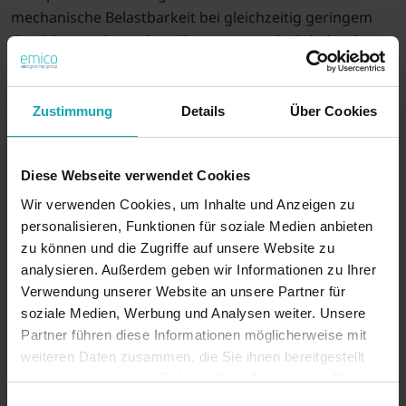
mechanische Belastbarkeit bei gleichzeitig geringem
Gewicht aus. Duroplast überzeugt zusätzlich durch
hervorragende Temperaturbeständigkeit und
Formstabilität. Die Kombination mit Metallbuchsen
erhöht zusätzlich die Verschleißfestigkeit bei häufiger
Zustimmung
Details
Über Cookies
Betätigung.
Materialspezifikationen
Diese Webseite verwendet Cookies
Die Materialauswahl der Rändelmuttern orientiert sich
Wir verwenden Cookies, um Inhalte und Anzeigen zu
an den spezifischen Anforderungen moderner
personalisieren, Funktionen für soziale Medien anbieten
Industrieanwendungen. Die verschiedenen Werkstoffe
zu können und die Zugriffe auf unsere Website zu
bieten optimierte Eigenschaften für unterschiedliche
analysieren. Außerdem geben wir Informationen zu Ihrer
Einsatzszenarien.
Verwendung unserer Website an unsere Partner für
PA 6.6 (glasfaserverstärkt)
soziale Medien, Werbung und Analysen weiter. Unsere
Hohe mechanische Grundfestigkeit
Partner führen diese Informationen möglicherweise mit
Verstärkung durch Glasfaseranteil
weiteren Daten zusammen, die Sie ihnen bereitgestellt
Ausgezeichnete Verschleißfestigkeit
haben oder die sie im Rahmen Ihrer Nutzung der Dienste
Optimale Dimensionsstabilität
gesammelt haben.
Einwilligungsauswahl