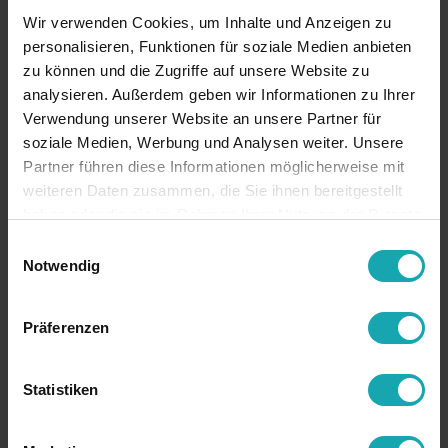
Wir verwenden Cookies, um Inhalte und Anzeigen zu
Irland
25,90 €
personalisieren, Funktionen für soziale Medien anbieten
zu können und die Zugriffe auf unsere Website zu
analysieren. Außerdem geben wir Informationen zu Ihrer
Spanien
25,90 €
Verwendung unserer Website an unsere Partner für
soziale Medien, Werbung und Analysen weiter. Unsere
Finnland
25,90 €
Partner führen diese Informationen möglicherweise mit
weiteren Daten zusammen, die Sie ihnen bereitgestellt
Estland
25,90 €
haben oder die sie im Rahmen Ihrer Nutzung der Dienste
gesammelt haben.
Einwilligungsauswahl
Notwendig
Lettland
25,90 €
Präferenzen
Litauen
25,90 €
Schweiz,
32,50 €
Statistiken
Liechtenstein