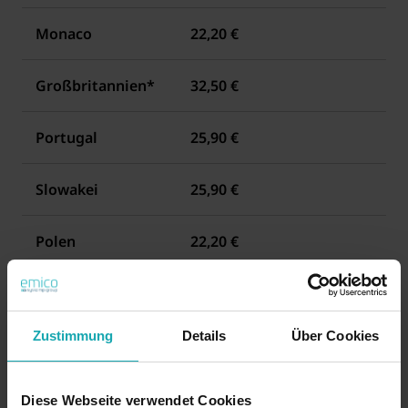
Monaco
22,20 €
Großbritannien*
32,50 €
Portugal
25,90 €
Slowakei
25,90 €
Polen
22,20 €
Slowenien
25,90 €
Zustimmung
Details
Über Cookies
Ungarn
25,90 €
Schweden
25,90 €
Diese Webseite verwendet Cookies