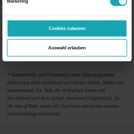
Marketing
Bulgarien
25,90 €
Rumänien
25,90 €
Cookies zulassen
Griechenland
25,90 €
Auswahl erlauben
Norwegen
32,50 €
* Niederlande und Frankreich ohne Überseegebiete,
Dänemark ohne Grönland und Färöer Inseln, Italien incl.
Vatikanstadt. Für Teile der Britischen Inseln mit
Nordirland und dem Schott. Hochland (Highlands), für
die Isle of Man, sowie für Guernsey und Jersey werden
Inselzuschläge berechnet