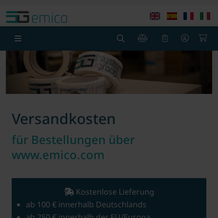
Springe zu Hauptinhalt
Springe zum Header
Springe zum F
0
0
Versandkosten
für Bestellungen über
www.emico.com
Kostenlose Lieferung
ab 100 € innerhalb Deutschlands
ab 250 € innerhalb der EU/Europa