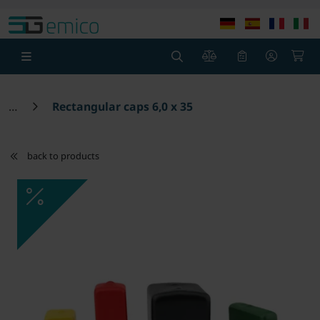
Skip to main content
Skip to page header
Skip to page foot
0
0
Rectangular caps 6,0 x 35
back to products