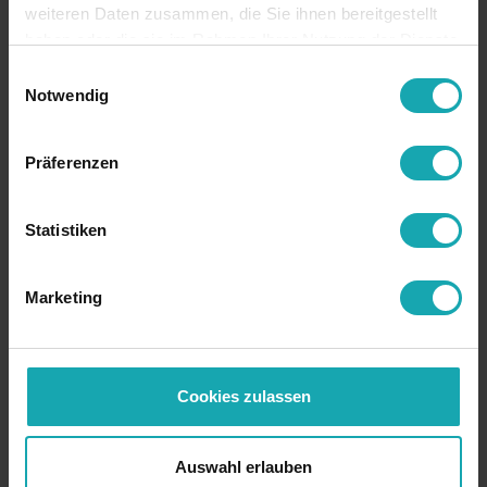
weiteren Daten zusammen, die Sie ihnen bereitgestellt
haben oder die sie im Rahmen Ihrer Nutzung der Dienste
gesammelt haben.
Einwilligungsauswahl
Notwendig
Base
Technical specification
Präferenzen
Drawing data
Statistiken
Downloads
RoHS
RoHS compliant
Marketing
colour
on demand
country of origin
Germany
Cookies zulassen
customs tariff
39042200
number
Auswahl erlauben
material
PVC