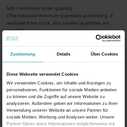
MQ = minimum order quantity
(The indicated minimum quantities are binding. If
available from stock, also smaller quantities are
possible.)
XXX (C) = length in mm (price on request)
Example: 2 x 20 length 10.0 = 1620220-010
Zustimmung
Details
Über Cookies
35 YEARS of emico: Get an extra 3.5 % discount! (The
discount will be applied automatically)
Diese Webseite verwendet Cookies
Wir verwenden Cookies, um Inhalte und Anzeigen zu
On demand
personalisieren, Funktionen für soziale Medien anbieten
zu können und die Zugriffe auf unsere Website zu
analysieren. Außerdem geben wir Informationen zu Ihrer
Verwendung unserer Website an unsere Partner für
Request price
Request
soziale Medien, Werbung und Analysen weiter. Unsere
samples
Partner führen diese Informationen möglicherweise mit