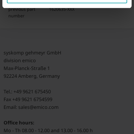
previous part
1620635-XXX
number
syskomp gehmeyr GmbH
division emico
Max-Planck-Straße 1
92224 Amberg, Germany
Tel.: +49 9621 675450
Fax +49 9621 6754599
Email: sales@emico.com
Office hours:
Mo - Th 08.00 - 12.00 and 13.00 - 16.00 h