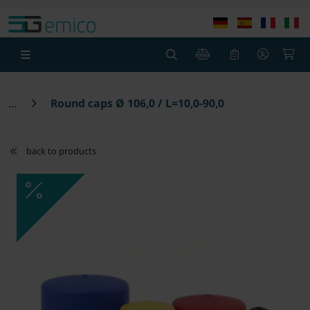
Skip to main content
Skip to page header
Skip to page foot
0
0
Round caps Ø 106,0 / L=10,0-90,0
back to products