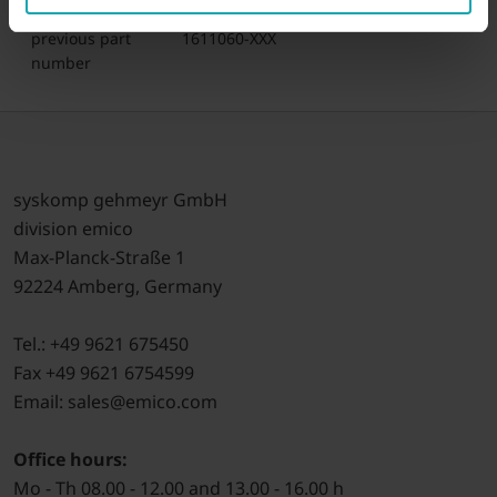
previous part
1611060-XXX
number
syskomp gehmeyr GmbH
division emico
Max-Planck-Straße 1
92224 Amberg, Germany
Tel.: +49 9621 675450
Fax +49 9621 6754599
Email: sales@emico.com
Office hours:
Mo - Th 08.00 - 12.00 and 13.00 - 16.00 h