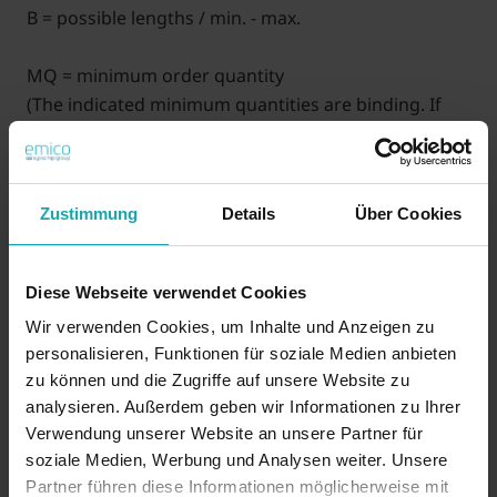
B = possible lengths / min. - max.
MQ = minimum order quantity
(The indicated minimum quantities are binding. If
available from stock, also smaller quantities are
possible.)
Zustimmung
Details
Über Cookies
XXX (B) = length in mm (price on request)
Example: Ø 10,0 length 10,0 = 1610100-010
Diese Webseite verwendet Cookies
35 YEARS of emico: Get an extra 3.5 % discount! (The
discount will be applied automatically)
Wir verwenden Cookies, um Inhalte und Anzeigen zu
personalisieren, Funktionen für soziale Medien anbieten
zu können und die Zugriffe auf unsere Website zu
analysieren. Außerdem geben wir Informationen zu Ihrer
On demand
Verwendung unserer Website an unsere Partner für
soziale Medien, Werbung und Analysen weiter. Unsere
Partner führen diese Informationen möglicherweise mit