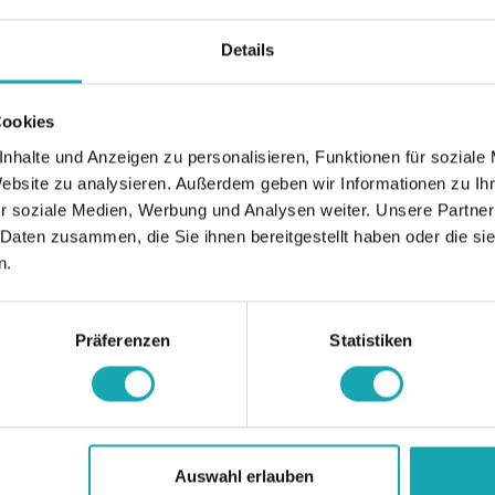
are possible.)
Details
XXX (B) = length in mm (price on request)
Example: Ø 10,0 length 10,0 = 1610100-010
Cookies
35 YEARS of emico: Get an extra 3.5 % discount! (The discount w
nhalte und Anzeigen zu personalisieren, Funktionen für soziale
Website zu analysieren. Außerdem geben wir Informationen zu I
r soziale Medien, Werbung und Analysen weiter. Unsere Partner
 Daten zusammen, die Sie ihnen bereitgestellt haben oder die s
n.
Präferenzen
Statistiken
Auswahl erlauben
ata
Downloads