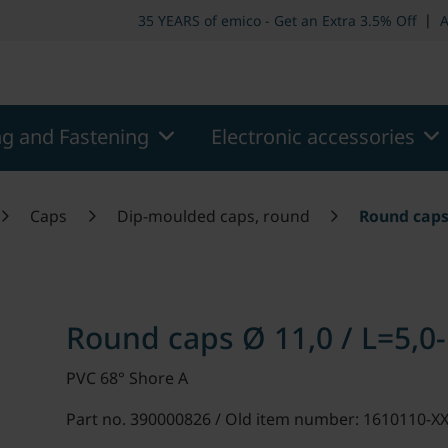
er
Skip to page main-menu
Skip to search
|
35 YEARS of emico - Get an Extra 3.5% Off
A
ng and Fastening
Electronic accessories
Caps
Dip-moulded caps, round
Round caps 
Round caps Ø 11,0 / L=5,0-
PVC 68° Shore A
Part no. 390000826 / Old item number: 1610110-X