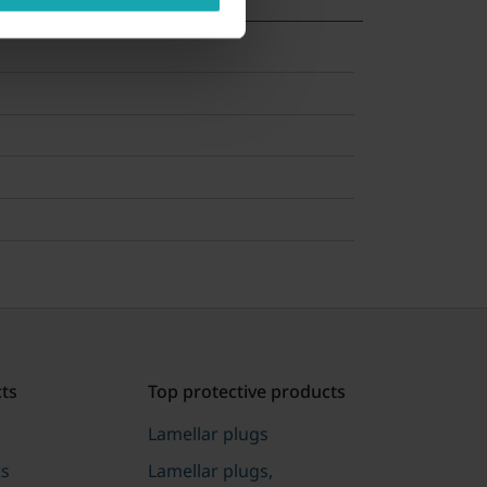
ts
Top protective products
Lamellar plugs
ts
Lamellar plugs,