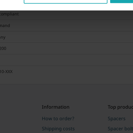
compliant
mand
any
200
10-XXX
Information
Top produc
How to order?
Spacers
Shipping costs
Spacer bol