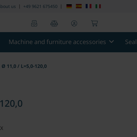
|
|
bout us
+49 9621 675450
0
0
Machine and furniture accessories
Sea
Ø 11,0 / L=5,0-120,0
120,0
XX