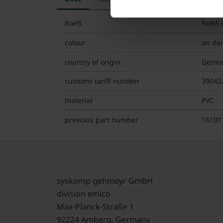
RoHS
RoHS 
colour
on de
country of origin
Germ
customs tariff number
39042
material
PVC
previous part number
16101
syskomp gehmeyr GmbH
division emico
Max-Planck-Straße 1
92224 Amberg, Germany