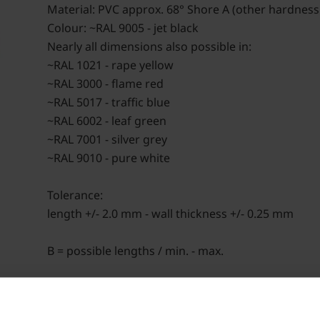
Material: PVC approx. 68° Shore A (other hardness
Colour: ~RAL 9005 - jet black
Nearly all dimensions also possible in:
~RAL 1021 - rape yellow
~RAL 3000 - flame red
~RAL 5017 - traffic blue
~RAL 6002 - leaf green
~RAL 7001 - silver grey
~RAL 9010 - pure white
Tolerance:
length +/- 2.0 mm - wall thickness +/- 0.25 mm
B = possible lengths / min. - max.
MQ = minimum order quantity
(The indicated minimum quantities are binding. If a