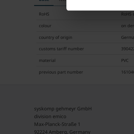
RoHS
RoHS 
colour
on de
country of origin
Germ
customs tariff number
39042
material
PVC
previous part number
16104
syskomp gehmeyr GmbH
division emico
Max-Planck-Straße 1
92224 Amberg, Germany