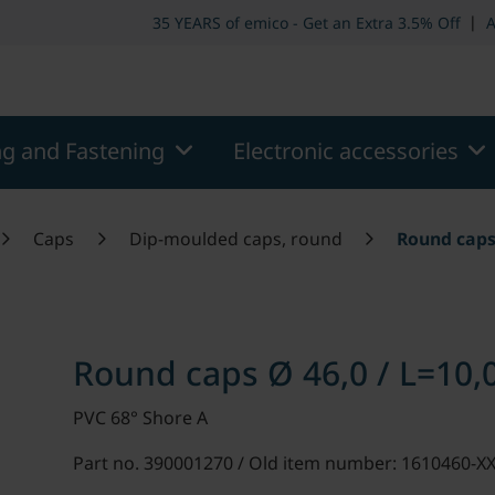
er
Skip to page main-menu
Skip to search
|
35 YEARS of emico - Get an Extra 3.5% Off
A
ng and Fastening
Electronic accessories
Caps
Dip-moulded caps, round
Round caps 
Round caps Ø 46,0 / L=10,
PVC 68° Shore A
Part no. 390001270 / Old item number: 1610460-X