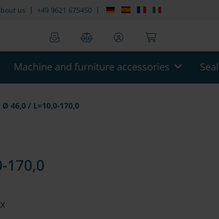
|
|
bout us
+49 9621 675450
0
0
Machine and furniture accessories
Sea
Ø 46,0 / L=10,0-170,0
0-170,0
XX