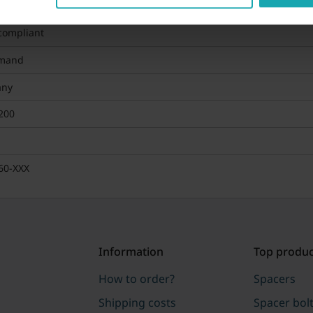
compliant
mand
any
200
60-XXX
Information
Top produc
How to order?
Spacers
Shipping costs
Spacer bol