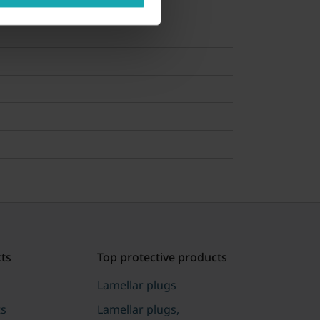
ts
Top protective products
Lamellar plugs
ts
Lamellar plugs,