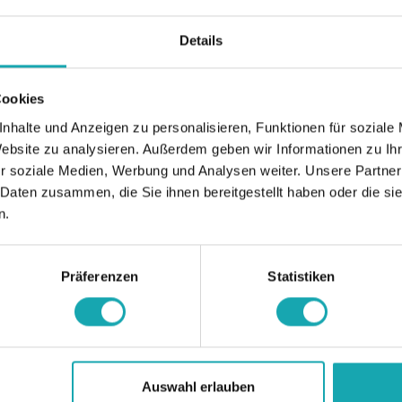
are possible.)
Details
XXX (B) = length in mm (price on request)
Example: Ø 10,0 length 10,0 = 1610100-010
Cookies
35 YEARS of emico: Get an extra 3.5 % discount! (The discount w
nhalte und Anzeigen zu personalisieren, Funktionen für soziale
Website zu analysieren. Außerdem geben wir Informationen zu I
r soziale Medien, Werbung und Analysen weiter. Unsere Partner
 Daten zusammen, die Sie ihnen bereitgestellt haben oder die s
n.
Präferenzen
Statistiken
Auswahl erlauben
ata
Downloads