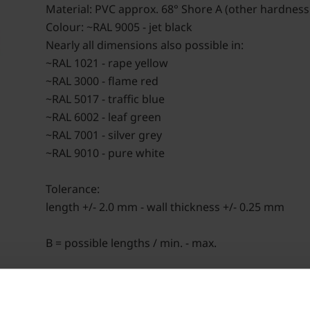
Material: PVC approx. 68° Shore A (other hardness
Colour: ~RAL 9005 - jet black
Nearly all dimensions also possible in:
~RAL 1021 - rape yellow
~RAL 3000 - flame red
~RAL 5017 - traffic blue
~RAL 6002 - leaf green
~RAL 7001 - silver grey
~RAL 9010 - pure white
Tolerance:
length +/- 2.0 mm - wall thickness +/- 0.25 mm
B = possible lengths / min. - max.
MQ = minimum order quantity
(The indicated minimum quantities are binding. If a