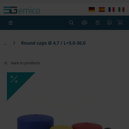
Skip to main content
Skip to page header
Skip to page foot
0
0
Round caps Ø 4,7 / L=5,0-30,0
back to products