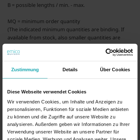
B = possible lengths / min. - max.
MQ = minimum order quantity
(The indicated minimum quantities are binding. If
available from stock, also smaller quantities are
possible.)
XXX (B) = length in mm (price on request)
Example: Ø 10,0 length 10,0 = 1610100-010
Zustimmung
Details
Über Cookies
35 YEARS of emico: Get an extra 3.5 % discount! (The
discount will be applied automatically)
Diese Webseite verwendet Cookies
Wir verwenden Cookies, um Inhalte und Anzeigen zu
personalisieren, Funktionen für soziale Medien anbieten
On demand
zu können und die Zugriffe auf unsere Website zu
analysieren. Außerdem geben wir Informationen zu Ihrer
Verwendung unserer Website an unsere Partner für
soziale Medien, Werbung und Analysen weiter. Unsere