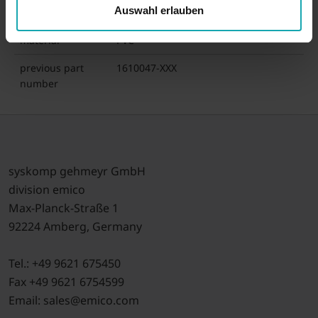
Auswahl erlauben
number
material
PVC
previous part
1610047-XXX
number
syskomp gehmeyr GmbH
division emico
Max-Planck-Straße 1
92224 Amberg, Germany
Tel.: +49 9621 675450
Fax +49 9621 6754599
Email: sales@emico.com