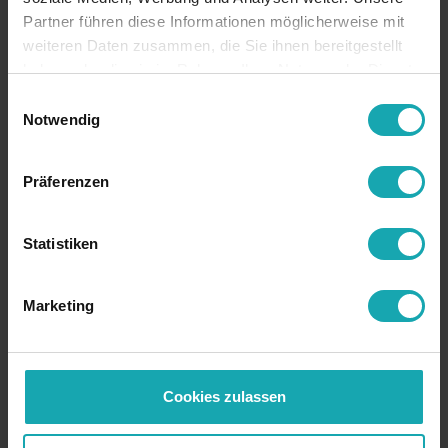
Request price
Request
Partner führen diese Informationen möglicherweise mit
samples
weiteren Daten zusammen, die Sie ihnen bereitgestellt
haben oder die sie im Rahmen Ihrer Nutzung der Dienste
gesammelt haben.
Einwilligungsauswahl
Notwendig
Base
Präferenzen
Technical specification
Drawing data
Statistiken
Downloads
Marketing
RoHS
RoHS compliant
colour
on demand
Cookies zulassen
country of origin
Germany
customs tariff
39042200