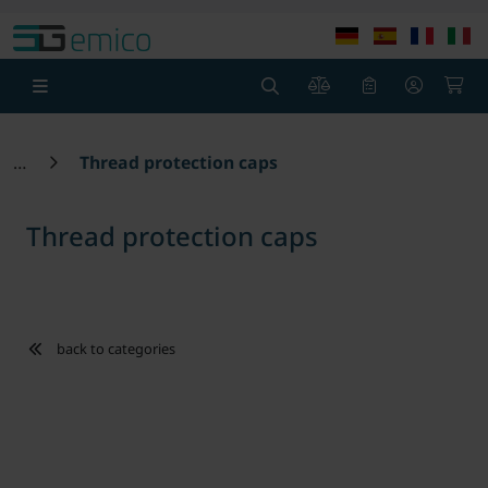
Skip to main content
Skip to page header
Skip to page foot
0
0
Thread protection caps
Thread protection caps
back to categories