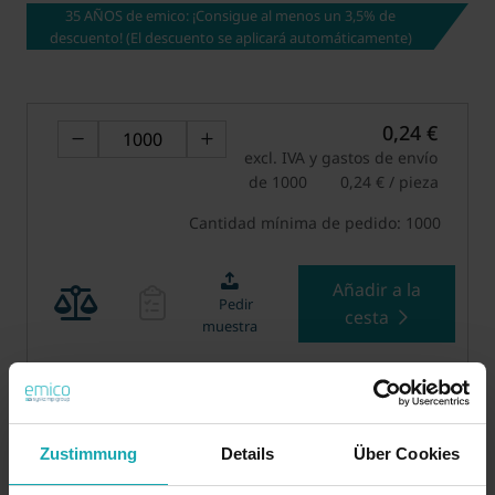
35 AÑOS de emico: ¡Consigue al menos un 3,5% de
descuento! (El descuento se aplicará automáticamente)
0,24 €
excl. IVA y gastos de envío
de 1000
0,24 € / pieza
Cantidad mínima de pedido: 1000
Añadir a la
Pedir
cesta
muestra
Visualizar en 3D
Zustimmung
Details
Über Cookies