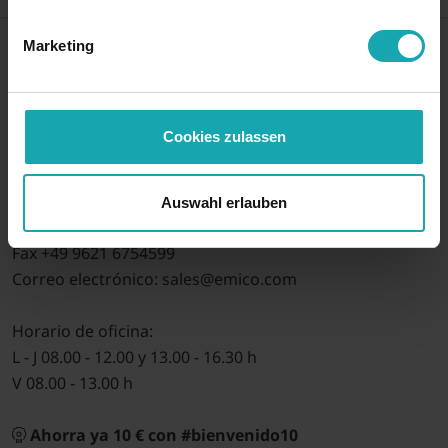
Marketing
syskomp gehmeyr GmbH
División comercial emico
Cookies zulassen
Max-Planck-Straße 1
92224 Amberg, Alemania
Auswahl erlauben
Tel.: +49 9621 675450
Fax +49 9621 6754599
Correo electrónico: sales@emico.com
Horario de oficina:
L - J 08.00 - 12.00 y 13.00 - 16.30 h
V 08.00 - 13.00 h
Ahorra ya 10 € con #bienvenido10