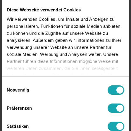
Base
Diese Webseite verwendet Cookies
Specificaciones técnicas
Wir verwenden Cookies, um Inhalte und Anzeigen zu
personalisieren, Funktionen für soziale Medien anbieten
Diseño
zu können und die Zugriffe auf unsere Website zu
analysieren. Außerdem geben wir Informationen zu Ihrer
Descargas
Verwendung unserer Website an unsere Partner für
RoHS
conforme con RoHS
soziale Medien, Werbung und Analysen weiter. Unsere
Partner führen diese Informationen möglicherweise mit
color
negro
weiteren Daten zusammen, die Sie ihnen bereitgestellt
haben oder die sie im Rahmen Ihrer Nutzung der Dienste
material
PA reforzado de fibra de vidrio 25
gesammelt haben.
Einwilligungsauswahl
número de
39269097
Notwendig
arancel
número de
002-10-8,2-41
Präferenzen
artículo antigo
país de origen
Alemania
Statistiken