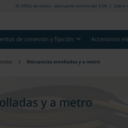
ltar al pie de página
Ir al menú principal de la página
Saltar
|
35 AÑOS de emico - descuento mínimo del 3,5%
Sobre 
entos de conexión y fijación
Accesorios el
dondos
Mercancías enrolladas y a metro
olladas y a metro