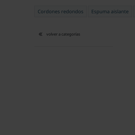
Cordones redondos
Espuma aislante
volver a categorías