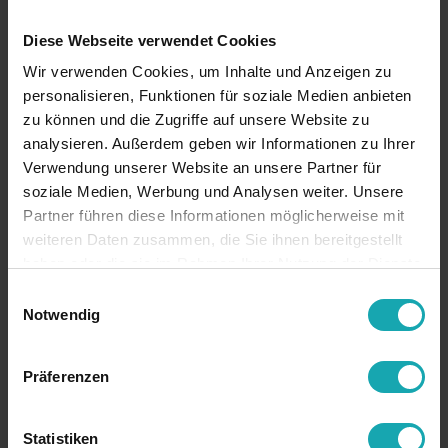
Base
Diese Webseite verwendet Cookies
Wir verwenden Cookies, um Inhalte und Anzeigen zu
Specificaciones técnicas
personalisieren, Funktionen für soziale Medien anbieten
Diseño
zu können und die Zugriffe auf unsere Website zu
analysieren. Außerdem geben wir Informationen zu Ihrer
Descargas
Verwendung unserer Website an unsere Partner für
soziale Medien, Werbung und Analysen weiter. Unsere
RoHS
conforme con RoHS
Partner führen diese Informationen möglicherweise mit
color
conforme a sus preferencias
weiteren Daten zusammen, die Sie ihnen bereitgestellt
haben oder die sie im Rahmen Ihrer Nutzung der Dienste
material
PVC
gesammelt haben.
Einwilligungsauswahl
número de
39042200
Notwendig
arancel
número de
1623045-XXX
Präferenzen
artículo antigo
país de origen
Alemania
Statistiken