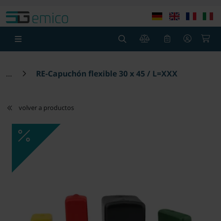
Ir al contenido principal
Saltar a la cabecera de la página
Sa
0
0
RE-Capuchón flexible 30 x 45 / L=XXX
volver a productos