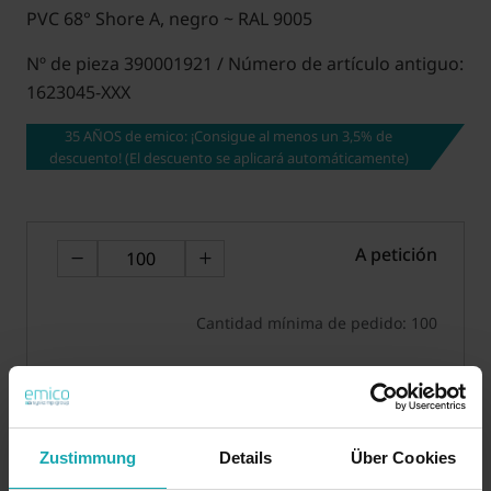
PVC 68° Shore A, negro ~ RAL 9005
Nº de pieza 390001921 / Número de artículo antiguo:
1623045-XXX
35 AÑOS de emico: ¡Consigue al menos un 3,5% de
descuento! (El descuento se aplicará automáticamente)
A petición
Cantidad mínima de pedido: 100
Pedir muestra
Zustimmung
Details
Über Cookies