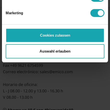
Marketing
syskomp gehmeyr GmbH
División comercial emico
Cookies zulassen
Max-Planck-Straße 1
92224 Amberg, Alemania
Auswahl erlauben
Tel.: +49 9621 675450
Fax +49 9621 6754599
Correo electrónico: sales@emico.com
Horario de oficina:
L - J 08.00 - 12.00 y 13.00 - 16.30 h
V 08.00 - 13.00 h
Ahorra ya 10 € con #bienvenido10