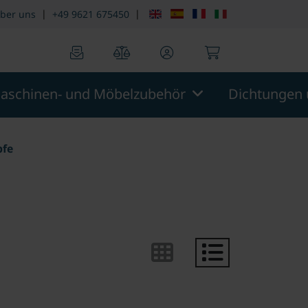
|
|
ber uns
+49 9621 675450
0
0
aschinen- und Möbelzubehör
Dichtungen 
pfe