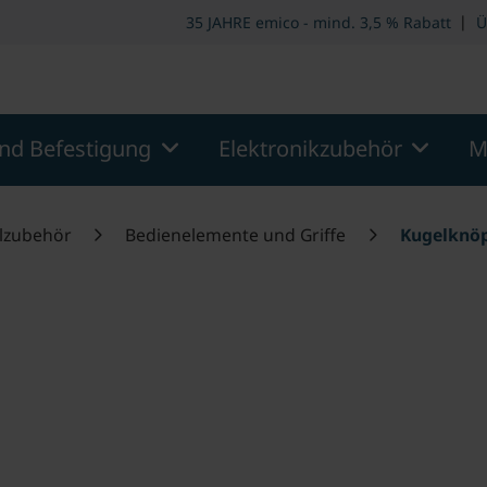
ooter
Springe zum Hauptmenu
Springe zur Suche
|
35 JAHRE emico - mind. 3,5 % Rabatt
Ü
nd Befestigung
Elektronikzubehör
M
lzubehör
Bedienelemente und Griffe
Kugelknö