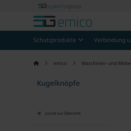
Springe zu Hauptinhalt
Springe zum Header
Springe zum F
Schutzprodukte
Verbindung u
emico
Maschinen- und Möbe
Kugelknöpfe
zurück zur Übersicht