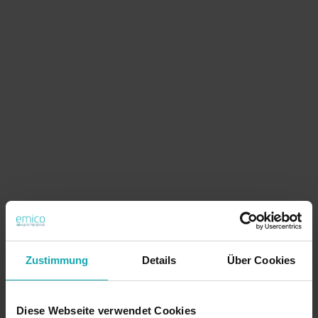
Filter
Zustimmung
Details
Über Cookies
Rändelschrauben
Aus Kunststoff und Metall: robuste und flexible
Diese Webseite verwendet Cookies