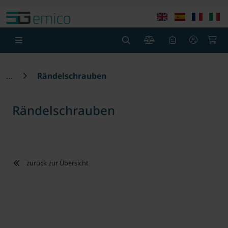
Springe zu Hauptinhalt
Springe zum Header
Springe zum F
0
0
Rändelschrauben
Rändelschrauben
zurück zur Übersicht