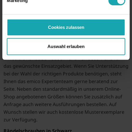
Marketing
befindet. Bei normalen Rändelschrauben ist dies nicht
der Fall. Im emico Online-Shop finden Sie ausschließlich
normale Rändelschrauben. Diese führen wir in vielen
unterschiedlichen Varianten, Materialien und Größen.
Cookies zulassen
Zum Beispiel gibt es unsere Rändelschrauben entweder
komplett aus Kunststoff oder in Kombinationen aus
Auswahl erlauben
verschiedenen Kunststoffen und Metall. Wählen Sie bei
emico die Rändelschrauben für Ihren Bedarf und für
das gewünschte Einsatzgebiet. Wenn Sie Unterstützung
bei der Wahl der richtigen Produkte benötigen, steht
Ihnen das emico Expertenteam gerne beratend zur
Seite. Neben den standardmäßig in unserem Online-
Shop angebotenen Größen können Sie zusätzlich auf
Anfrage auch weitere Ausführungen bestellen. Auf
Wunsch stellen wir auch kostenlose Musterexemplare
zur Verfügung.
Rändelschrauben in Schwarz