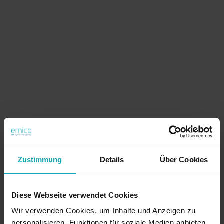
Zustimmung
Details
Über Cookies
Filter
Diese Webseite verwendet Cookies
Blindmuttern
Wir verwenden Cookies, um Inhalte und Anzeigen zu
Im modernen Maschinen- und Anlagenbau spielen
personalisieren, Funktionen für soziale Medien anbieten