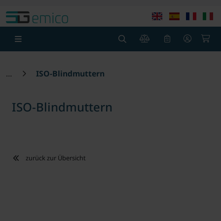
Springe zu Hauptinhalt
Springe zum Header
Springe zum F
0
0
ISO-Blindmuttern
ISO-Blindmuttern
zurück zur Übersicht