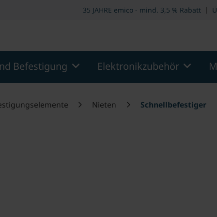
ooter
Springe zum Hauptmenu
Springe zur Suche
|
35 JAHRE emico - mind. 3,5 % Rabatt
Ü
nd Befestigung
Elektronikzubehör
M
estigungselemente
Nieten
Schnellbefestiger