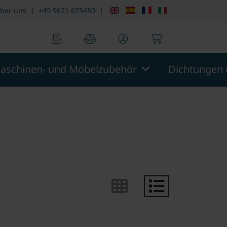
|
|
ber uns
+49 9621 675450
0
0
aschinen- und Möbelzubehör
Dichtungen 