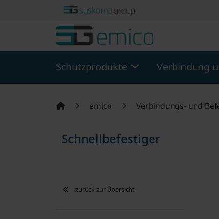
Springe zu Hauptinhalt
Springe zum Header
Springe zum F
Schutzprodukte
Verbindung u
emico
Verbindungs- und Bef
Schnellbefestiger
zurück zur Übersicht