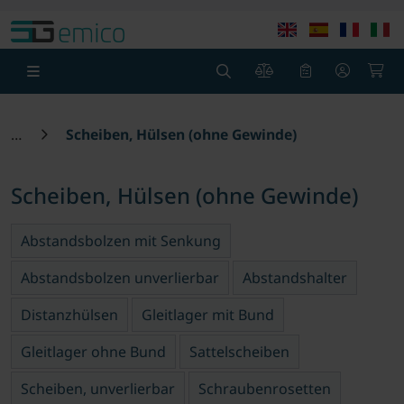
Springe zu Hauptinhalt
Springe zum Header
Springe zum F
0
0
Scheiben, Hülsen (ohne Gewinde)
Scheiben, Hülsen (ohne Gewinde)
Abstandsbolzen mit Senkung
Abstandsbolzen unverlierbar
Abstandshalter
Distanzhülsen
Gleitlager mit Bund
Gleitlager ohne Bund
Sattelscheiben
Scheiben, unverlierbar
Schraubenrosetten