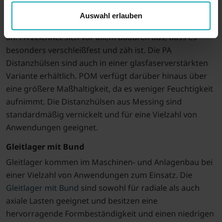
Distanzhülsen
Auswahl erlauben
emico bietet
Distanzhülsen
aus PA, POM und Messing
an. PA zeichnet sich vor allem dadurch aus, dass es
besonders verschleißfest und zäh ist. Die PA
Distanzhülsen sind auch in einer glasfaserverstärkten
Variante erhältlich. POM verfügt darüber hinaus über
eine größere Maßhaltigkeit, da es weniger Feuchtigkeit
aufnimmt. Die Distanzhülsen aus Messing sind
standardmäßig vernickelt und für eine Vielzahl von
Anwendungen geeignet.
Gleitlager mit Bund
Gleitlager kommen im Maschinen- und Anlagenbau bei
einer Vielzahl von Anwendungen zum Einsatz. Die
Gleitlager mit Bund
sind sowohl für radiale als auch
axiale Lasten geeignet und besitzen eine
hervorragende Formbeständigkeit und einen niedrigen