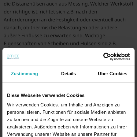
die Distanzhülsen auch aus Messing. Welcher Werkstoff
der richtige ist, richtet sich z.B. nach den
Anforderungen an die Festigkeit oder eventuell auch
danach, ob thermische Belastungen oder andere
äußere Einflüsse zu erwarten sind. Wichtige
Eigenschaften von Scheiben und Hülsen sind z.B.
rostfrei, temperaturbeständig, antimagnetisch,
säurebeständig und allgemein mechanisch belastbar.
Nachfolgend finden Sie eine Übersicht der im emico
Zustimmung
Details
Über Cookies
Online-Shop verfügbaren Ausführungen. Unser
Expertenteam berät Sie gerne bei der Auswahl der
richtigen Scheiben und Hülsen. Gerne können Sie auch
Diese Webseite verwendet Cookies
kostenlose Muster anfordern.
Wir verwenden Cookies, um Inhalte und Anzeigen zu
Unser Sortiment an Scheiben und Hülsen
personalisieren, Funktionen für soziale Medien anbieten
zu können und die Zugriffe auf unsere Website zu
Abstandsbolzen mit Senkung
analysieren. Außerdem geben wir Informationen zu Ihrer
Hier können Sie zwischen
Abstandsbolzen mit Senkung
Verwendung unserer Website an unsere Partner für