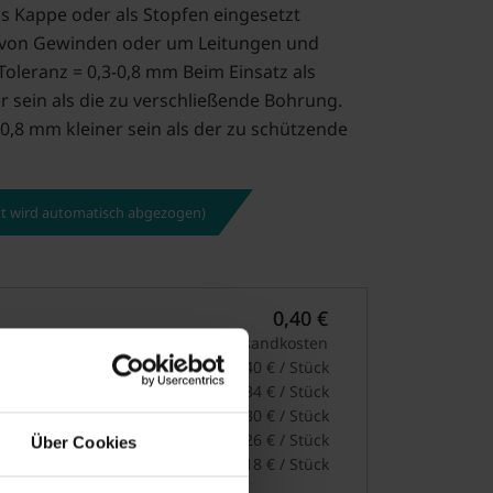
s Kappe oder als Stopfen eingesetzt
z von Gewinden oder um Leitungen und
oleranz = 0,3-0,8 mm Beim Einsatz als
r sein als die zu verschließende Bohrung.
2-0,8 mm kleiner sein als der zu schützende
att wird automatisch abgezogen)
0,40 €
zzgl. MwSt. und Versandkosten
ab 50
0,40 € / Stück
ab 100
0,34 € / Stück
ab 200
0,30 € / Stück
ab 500
0,26 € / Stück
Über Cookies
ab 1000
0,18 € / Stück