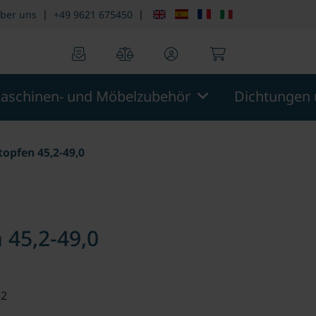
|
|
ber uns
+49 9621 675450
0
0
aschinen- und Möbelzubehör
Dichtungen 
opfen 45,2-49,0
 45,2-49,0
52