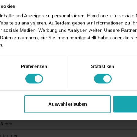
Cookies
nhalte und Anzeigen zu personalisieren, Funktionen für soziale
Website zu analysieren. Außerdem geben wir Informationen zu I
r soziale Medien, Werbung und Analysen weiter. Unsere Partner
 Daten zusammen, die Sie ihnen bereitgestellt haben oder die s
n.
ungsdaten
Downloads
Präferenzen
Statistiken
Auswahl erlauben
konform
0,8 mm
ritannien