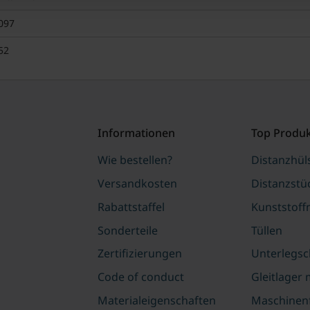
097
52
Informationen
Top Produ
Wie bestellen?
Distanzhül
Versandkosten
Distanzstü
Rabattstaffel
Kunststoff
Sonderteile
Tüllen
Zertifizierungen
Unterlegsc
Code of conduct
Gleitlager 
Materialeigenschaften
Maschinen