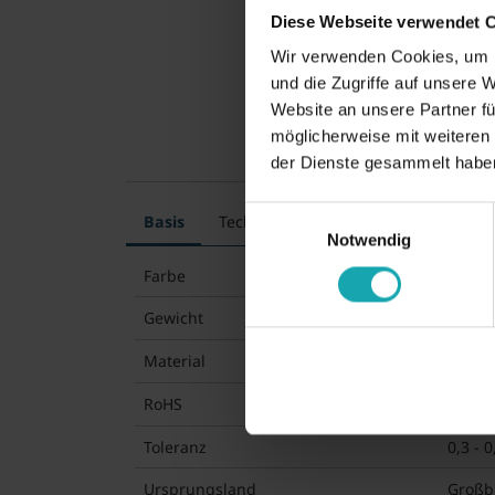
Diese Webseite verwendet 
Wir verwenden Cookies, um I
und die Zugriffe auf unsere 
Website an unsere Partner fü
möglicherweise mit weiteren
der Dienste gesammelt habe
Einwilligungsauswahl
Basis
Technische Spezifikation
Zeichn
Notwendig
Farbe
rot
Gewicht
4,07 g
Material
LDPE
RoHS
RoHS-
Toleranz
0,3 - 
Ursprungsland
Großb