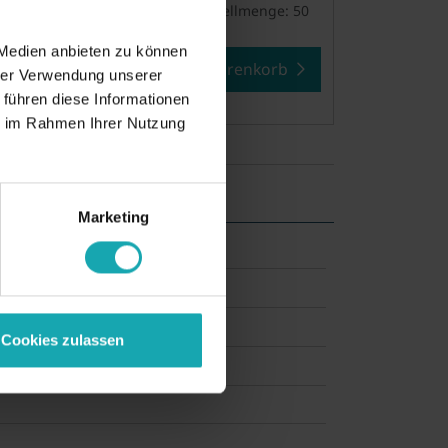
Mindestbestellmenge: 50
 Medien anbieten zu können
In den Warenkorb
Muster anfragen
hrer Verwendung unserer
 führen diese Informationen
ie im Rahmen Ihrer Nutzung
Marketing
Cookies zulassen