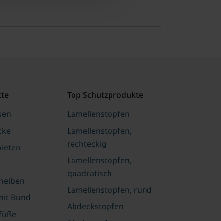
kte
Top Schutzprodukte
sen
Lamellenstopfen
cke
Lamellenstopfen,
rechteckig
nieten
Lamellenstopfen,
quadratisch
heiben
Lamellenstopfen, rund
mit Bund
Abdeckstopfen
füße