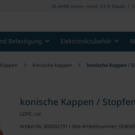
ooter
Springe zum Hauptmenu
Springe zur Suche
|
35 JAHRE emico - mind. 3,5 % Rabatt
Ü
nd Befestigung
Elektronikzubehör
M
Kappen
Konische Kappen
konische Kappen / St
konische Kappen / Stopfen
LDPE, rot
Artikel-Nr. 300002191 / Alte Artikelnummer: 00404