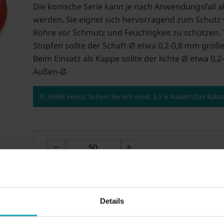
Die konische Serie kann je nach Anwendungsfall al
werden. Sie eignet sich hervorragend zum Schut
Rohre vor Schmutz und Feuchtigkeit zu schützen. T
Stopfen sollte der Schaft-Ø etwa 0,2-0,8 mm größe
Beim Einsatz als Kappe sollte der lichte Ø etwa 0,
Außen-Ø.
35 JAHRE emico: Sichern Sie sich mind. 3,5 % Rabatt! (Der Rab
Details