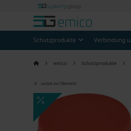
Springe zu Hauptinhalt
Springe zum Header
Springe zum F
Schutzprodukte
Verbindung u
emico
Schutzprodukte
zurück zur Übersicht