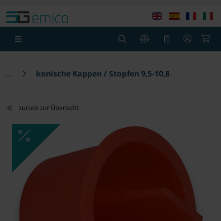
Springe zu Hauptinhalt
Springe zum Header
Springe zum F
0
0
konische Kappen / Stopfen 9,5-10,8
zurück zur Übersicht