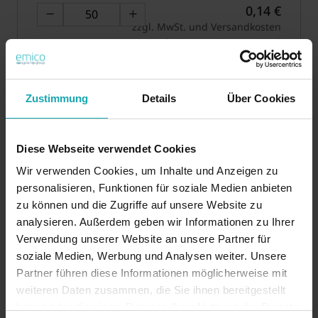
0,14 €
zzgl. MwSt. und Versandkosten
ab 50
0,14 € / Stück
ab 100
0,12 € / Stück
ab 200
0,11 € / Stück
ab 500
0,09 € / Stück
Zustimmung
Details
Über Cookies
ab 1000
0,06 € / Stück
Mindestbestellmenge: 50
Diese Webseite verwendet Cookies
Wir verwenden Cookies, um Inhalte und Anzeigen zu
In den
Muster
personalisieren, Funktionen für soziale Medien anbieten
Warenkorb
anfragen
zu können und die Zugriffe auf unsere Website zu
analysieren. Außerdem geben wir Informationen zu Ihrer
Verwendung unserer Website an unsere Partner für
soziale Medien, Werbung und Analysen weiter. Unsere
Partner führen diese Informationen möglicherweise mit
Basis
weiteren Daten zusammen, die Sie ihnen bereitgestellt
haben oder die sie im Rahmen Ihrer Nutzung der Dienste
Technische Spezifikation