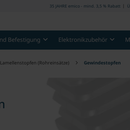
ooter
Springe zum Hauptmenu
Springe zur Suche
|
35 JAHRE emico - mind. 3,5 % Rabatt
Ü
nd Befestigung
Elektronikzubehör
M
Lamellenstopfen (Rohreinsätze)
Gewindestopfen
n