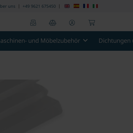
|
|
ber uns
+49 9621 675450
0
0
aschinen- und Möbelzubehör
Dichtungen 