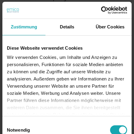
Flexible Lamellen für sicheren Halt
Einfache Montage durch Eindrücken
Hohe Belastbarkeit und Langlebigkeit
Zustimmung
Details
Über Cookies
In verschiedenen Größen verfügbar
Schutz vor Verschmutzung und Feuchtigkeit
Optisch ansprechender Abschluss
Diese Webseite verwendet Cookies
Aufbau und Funktionsweise
Wir verwenden Cookies, um Inhalte und Anzeigen zu
Der Grundkörper der ovalen Lamellenstopfen besteht
personalisieren, Funktionen für soziale Medien anbieten
aus dem stabilen Kunststoff Polyethylen (PE). Am
zu können und die Zugriffe auf unsere Website zu
Umfang sind flexible Lamellen angeordnet, die sich
analysieren. Außerdem geben wir Informationen zu Ihrer
beim Einsetzen elastisch verformen. Durch den
Verwendung unserer Website an unsere Partner für
Rückstelleffekt der Lamellen entsteht eine
soziale Medien, Werbung und Analysen weiter. Unsere
Klemmwirkung, die den Stopfen sicher in der Öffnung
Partner führen diese Informationen möglicherweise mit
weiteren Daten zusammen, die Sie ihnen bereitgestellt
hält.
haben oder die sie im Rahmen Ihrer Nutzung der Dienste
Die ovale Form des Grundkörpers entspricht dabei dem
gesammelt haben.
Querschnitt der zu verschließenden Öffnung. Dies
Einwilligungsauswahl
Notwendig
gewährleistet einen passgenauen Sitz ohne störende