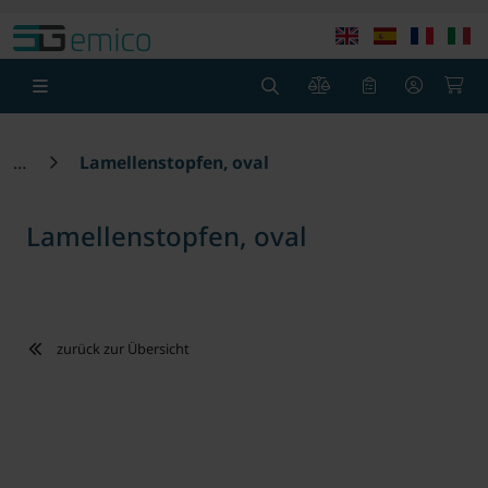
Springe zu Hauptinhalt
Springe zum Header
Springe zum F
0
0
Lamellenstopfen, oval
Lamellenstopfen, oval
zurück zur Übersicht