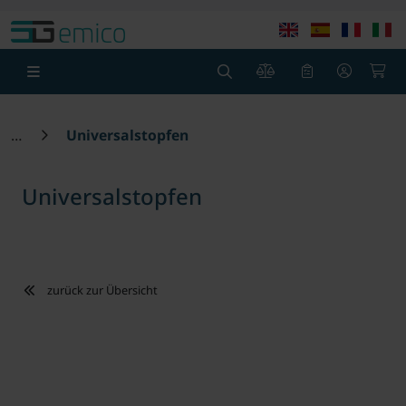
Springe zu Hauptinhalt
Springe zum Header
Springe zum F
0
0
Universalstopfen
Universalstopfen
zurück zur Übersicht